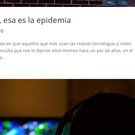
, esa es la epidemia
og
ijeran que aquellos que más usan las nuevas tecnologías y redes
Resulta que nos lo dijeron ellos mismos hace un par de años, en el
...