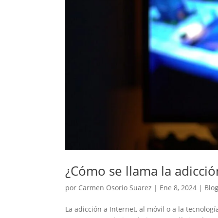
¿Cómo se llama la adicción
por
Carmen Osorio Suarez
|
Ene 8, 2024
|
Blo
La adicción a Internet, al móvil o a la tecnol