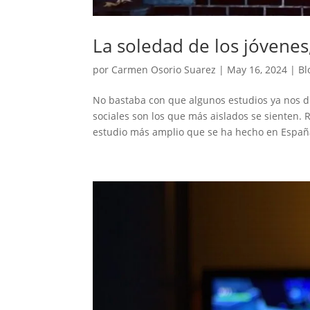
La soledad de los jóvenes
por
Carmen Osorio Suarez
|
May 16, 2024
|
Bl
No bastaba con que algunos estudios ya nos d
sociales son los que más aislados se sienten. 
estudio más amplio que se ha hecho en España