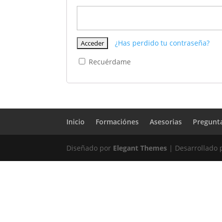
¿Has perdido tu contraseña?
Recuérdame
Inicio
Formaciónes
Asesorias
Pregunt
Diseñado por
Elegant Themes
| Desarrollado