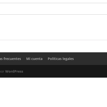
as frecuentes
Mi cuenta
Políticas legales
 por
WordPress