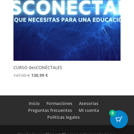
CURSO desCONÉCTALES
El
El
147,00
€
130,99
€
precio
precio
original
actual
era:
es:
147,00 €.
130,99 €.
Inicio
Formaciónes
Asesorias
Preguntas frecuentes
Mi cuenta
0
Políticas legales