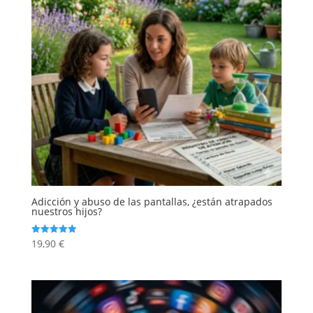
Adicción y abuso de las pantallas, ¿están atrapados
nuestros hijos?
19,90
€
Valorado
con
5.00
de 5