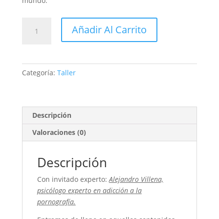
mundo.
La
Añadir Al Carrito
pornografía
y
otros
contenidos
Categoría:
Taller
inapropiados,
¿cómo
gestionar
esto?
Descripción
cantidad
Valoraciones (0)
Descripción
Con invitado experto:
Alejandro Villena,
psicólogo experto en adicción a la
pornografía.