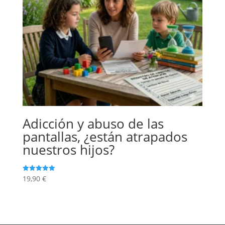
Adicción y abuso de las
pantallas, ¿están atrapados
nuestros hijos?
19,90
€
Valorado
con
5.00
de 5