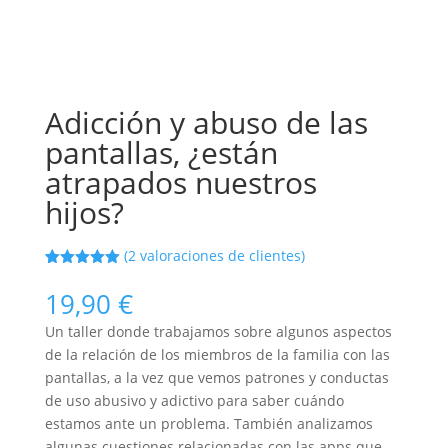
Adicción y abuso de las
pantallas, ¿están
atrapados nuestros
hijos?
(
2
valoraciones de clientes)
Valorado
2
con
5.00
de
19,90
€
5 en base
a
Un taller donde trabajamos sobre algunos aspectos
valoracione
s de
de la relación de los miembros de la familia con las
clientes
pantallas, a la vez que vemos patrones y conductas
de uso abusivo y adictivo para saber cuándo
estamos ante un problema. También analizamos
algunas cuestiones relacionadas con las apps que