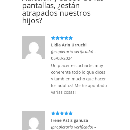
pantallas, ¿están
atrapados nuestros
hijos?
Valorado
Lidia Arin Urruchi
con
5
de 5
(propietario verificado)
–
05/03/2024
Un placer escucharte, muy
coherente todo lo que dices
y tambien mucho que hacer
los adultos! Me he apuntado
varias cosas!
Valorado
Irene Astiz ganuza
con
5
de 5
(propietario verificado)
–