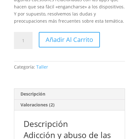
hacen que sea fácil «engancharse» a los dispositivos.
Y por supuesto, resolvemos las dudas y
preocupaciones más frecuentes sobre esta temática.
Adicción
Añadir Al Carrito
y
abuso
de
las
Categoría:
Taller
pantallas,
¿están
atrapados
nuestros
Descripción
hijos?
Valoraciones (2)
cantidad
Descripción
Adicción y abuso de las