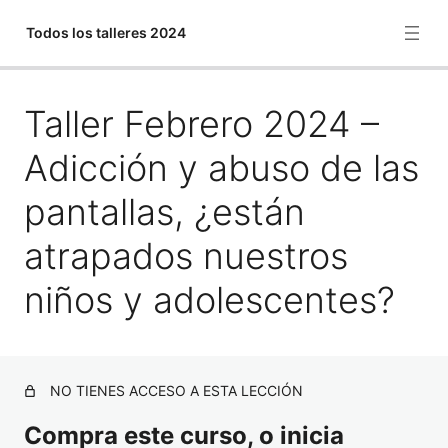
Todos los talleres 2024
Taller Febrero 2024 –
Taller Febrero 2024 – Adicción y abuso de las
pantallas, ¿están atrapados nuestros niños y
adolescentes?
Adicción y abuso de las
Taller Marzo 2024 Prevenir la adicción y el abuso de las
pantallas, ¿están
pantallas
atrapados nuestros
Taller Abril_2024
¿Dar o no dar un smartphone a nuestros hijos?, ¿cómo?,
niños y adolescentes?
¿cuándo?
NO TIENES ACCESO A ESTA LECCIÓN
Compra este curso, o inicia