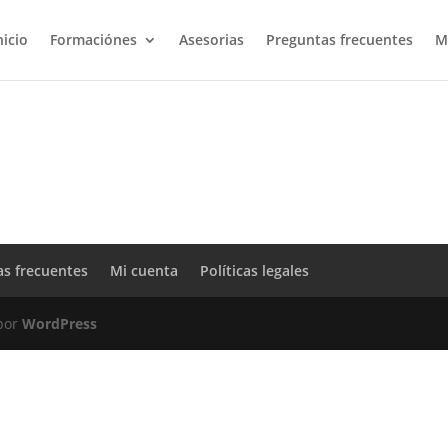
nicio
Formaciónes
Asesorias
Preguntas frecuentes
M
as frecuentes
Mi cuenta
Políticas legales
 por
WordPress