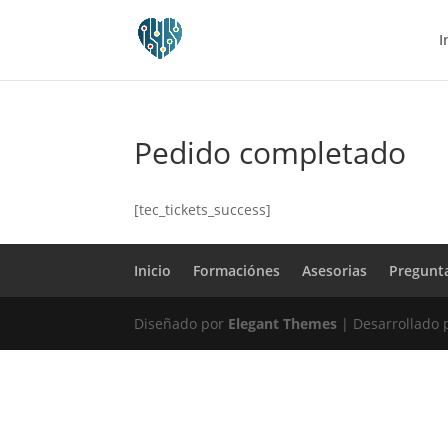
I
Pedido completado
[tec_tickets_success]
Inicio
Formaciónes
Asesorias
Pregunt
Diseñado por
Elegant Themes
| Desarrollado