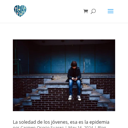
La soledad de los jóvenes, esa es la epidemia
por
Carmen Osorio Suarez
|
May 16, 2024
|
Blog